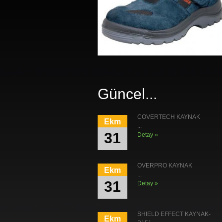
Güncel...
COVERTECH KAYNAK
Ekm
...
31
Detay »
OVERPRO KAYNAK
Ekm
...
31
Detay »
SHIELD EFFECT KAYNAK-
Ekm