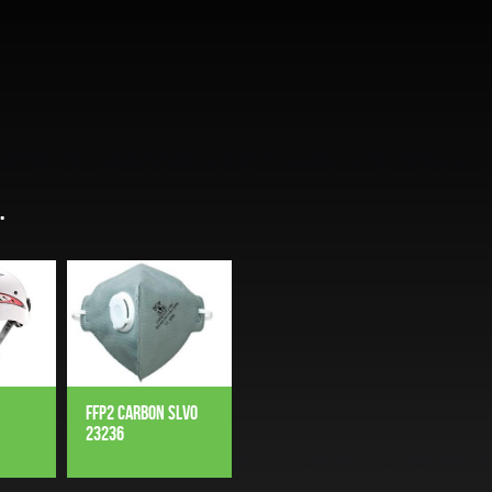
.
FFP2 CARBON SLVO
23236