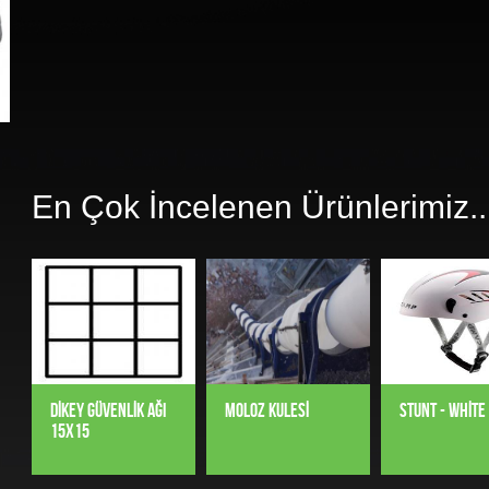
En Çok İncelenen Ürünlerimiz..
DIKEY GÜVENLIK AĞI
MOLOZ KULESI
STUNT - WHITE
15X15